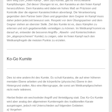
dem Weg zum „freien Kampf“, dem Jiyu Kumite, gibt es verschiedene
Kampfübungen. Ziel dieser Übungen ist es, den Karateka an den freien Kampf
heranzuführen. Dem Karateka wird dabei ein hohes Maß an Präzision und
Kontrolle über die eigenen Karatetechniken abverlangt. Die Verantwortung
gegenüber dem Partner beim Üben und gegenüber dem Gegner im Kampf muss
daher jedem jederzeit bewusst sein. Respekt vor dem Übungspartner und dem
Gegner stehen an oberster Stelle. Ziel des Kumite ist es, dass Kämpfen zu
erlernen und sich gegebenenfalls verteidigen zu können. Im Wettkampf kommt es
darauf an, entweder die besseren Angriffs-, Abwehr- und Kontertechniken
(im „abgesprochenen“ Kumite) zu zeigen, oder im freien Kampf nach den
Wettkampfregeln die meisten Punkte zu erzielen.
Ko-Go Kumite
Dies ist eine andere Art des Kumite. Es schult Karateka, die auf einer höheren
mentalen Ebene arbeiten und die körperliche (physische) Ebene in den
Hintergrund stellen. Also eine Altersgruppe, die sonst am Wettkampfgeschehen
nicht mehr teilnimmt.
Hierbei finden ein wechselnder Angriff und Verteidigung statt. Das Ko-Go Kumite
wird aber analog den allgemeinen Kumiteregeln des traditionellen Karate
ausgetragen, jedoch mit Unterschieden auf folgenden Gebieten:
a) Vorgehen