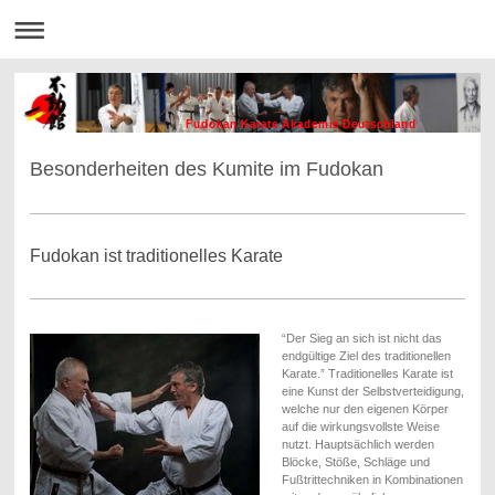
Fudokan Karate Akademie Deutschland
Besonderheiten des Kumite im Fudokan
Fudokan ist traditionelles Karate
“Der Sieg an sich ist nicht das
endgültige Ziel des traditionellen
Karate.” Traditionelles Karate ist
eine Kunst der Selbstverteidigung,
welche nur den eigenen Körper
auf die wirkungsvollste Weise
nutzt. Hauptsächlich werden
Blöcke, Stöße, Schläge und
Fußtrittechniken in Kombinationen