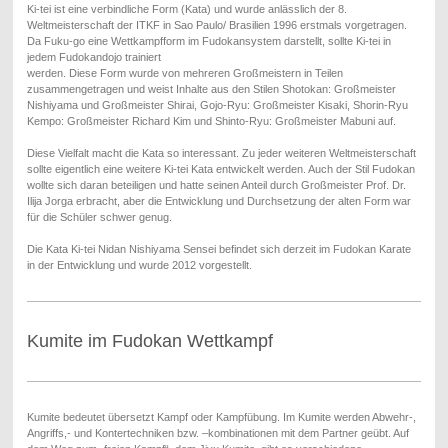
Ki-tei ist eine verbindliche Form (Kata) und wurde anlässlich der 8.
Weltmeisterschaft der ITKF in Sao Paulo/ Brasilien 1996 erstmals vorgetragen.
Da Fuku-go eine Wettkampfform im Fudokansystem darstellt, sollte Ki-tei in
jedem Fudokandojo trainiert
werden.
Diese Form wurde von mehreren Großmeistern in Teilen
zusammengetragen und weist Inhalte aus den Stilen Shotokan: Großmeister
Nishiyama und Großmeister Shirai, Gojo-Ryu: Großmeister Kisaki, Shorin-Ryu
Kempo: Großmeister Richard Kim und Shinto-Ryu: Großmeister Mabuni auf.
Diese Vielfalt macht die Kata so interessant. Zu jeder weiteren Weltmeisterschaft
sollte eigentlich eine weitere Ki-tei Kata entwickelt werden. Auch der Stil Fudokan
wollte sich daran beteiligen und hatte seinen Anteil durch Großmeister Prof. Dr.
Ilija Jorga erbracht, aber die Entwicklung und Durchsetzung der alten Form war
für die Schüler schwer genug.
Die Kata Ki-tei Nidan Nishiyama Sensei befindet sich derzeit im Fudokan Karate
in der Entwicklung und wurde 2012 vorgestellt.
Kumite im Fudokan Wettkampf
Kumite bedeutet übersetzt Kampf oder Kampfübung. Im Kumite werden Abwehr-,
Angriffs,- und Kontertechniken bzw. –kombinationen mit dem Partner geübt. Auf