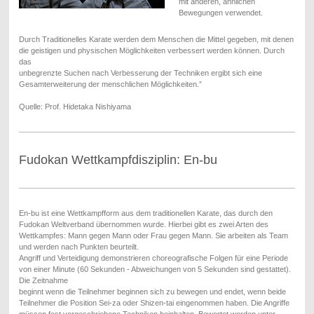
mit anderen, ähnlichen
Bewegungen verwendet.
Durch Traditionelles Karate werden dem Menschen die Mittel gegeben, mit denen
die geistigen und physischen Möglichkeiten verbessert werden können. Durch
das
unbegrenzte Suchen nach Verbesserung der Techniken ergibt sich eine
Gesamterweiterung der menschlichen Möglichkeiten.”
Quelle: Prof. Hidetaka Nishiyama
Fudokan Wettkampfdisziplin: En-bu
En-bu ist eine Wettkampfform aus dem traditionellen Karate, das durch den
Fudokan Weltverband übernommen wurde. Hierbei gibt es zwei Arten des
Wettkampfes:
Mann gegen Mann oder Frau gegen Mann.
Sie arbeiten als Team
und werden nach Punkten beurteilt.
Angriff und Verteidigung demonstrieren choreografische Folgen für eine Periode
von einer Minute (60 Sekunden - Abweichungen von 5 Sekunden sind gestattet).
Die Zeitnahme
beginnt wenn die Teilnehmer beginnen sich zu bewegen und endet, wenn beide
Teilnehmer die Position Sei-za oder Shizen-tai eingenommen haben. Die Angriffe