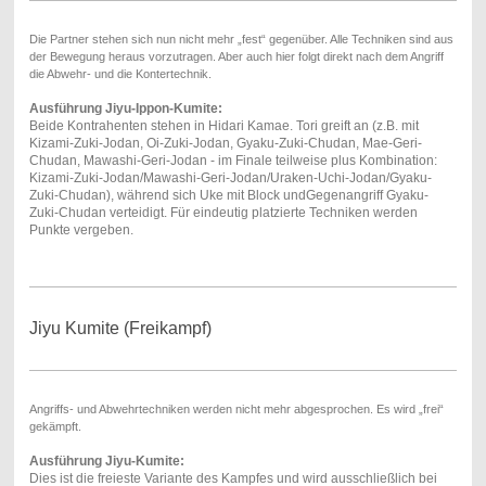
Die Partner stehen sich nun nicht mehr „fest“ gegenüber. Alle Techniken sind aus
der Bewegung heraus vorzutragen. Aber auch hier folgt direkt nach dem Angriff
die Abwehr- und die Kontertechnik.
Ausführung Jiyu-Ippon-Kumite:
Beide Kontrahenten stehen in Hidari Kamae. Tori greift an (z.B. mit
Kizami-Zuki-Jodan, Oi-Zuki-Jodan, Gyaku-Zuki-Chudan, Mae-Geri-
Chudan, Mawashi-Geri-Jodan - im Finale teilweise plus Kombination:
Kizami-Zuki-Jodan/Mawashi-Geri-Jodan/Uraken-Uchi-Jodan/Gyaku-
Zuki-Chudan), während sich Uke mit Block undGegenangriff Gyaku-
Zuki-Chudan verteidigt. Für eindeutig platzierte Techniken werden
Punkte vergeben.
Jiyu Kumite (Freikampf)
Angriffs- und Abwehrtechniken werden nicht mehr abgesprochen. Es wird „frei“
gekämpft.
Ausführung Jiyu-Kumite:
Dies ist die freieste Variante des Kampfes und wird ausschließlich bei