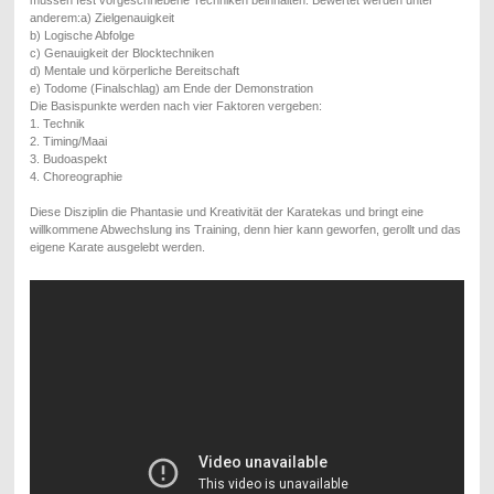
müssen fest vorgeschriebene Techniken beinhalten. Bewertet werden unter
anderem:
a) Zielgenauigkeit
b) Logische Abfolge
c) Genauigkeit der Blocktechniken
d) Mentale und körperliche Bereitschaft
e) Todome (Finalschlag) am Ende der Demonstration
D
ie Basispunkte werden nach vier Faktoren vergeben:
1. Technik
2. Timing/Maai
3. Budoaspekt
4. Choreographie
Diese Disziplin die Phantasie und Kreativität der Karatekas und bringt eine
willkommene Abwechslung ins Training, denn hier kann geworfen, gerollt und das
eigene Karate ausgelebt werden.