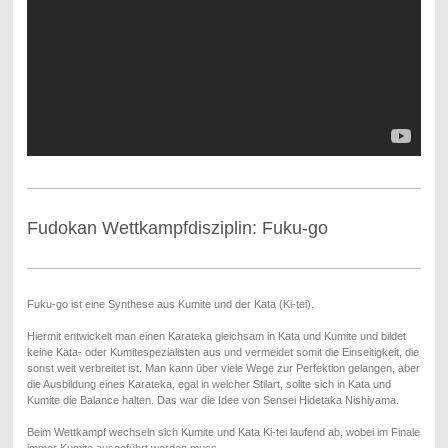
Fudokan Wettkampfdisziplin: Fuku-go
Fuku-go ist eine Synthese aus Kumite und der Kata (Ki-tei).
Hiermit entwickelt man einen Karateka gleichsam in Kata und Kumite und bildet
keine Kata- oder Kumitespezialisten aus und vermeidet somit die Einseitigkeit, die
sonst weit verbreitet ist. Man kann über viele Wege zur Perfektion gelangen, aber
die Ausbildung eines Karateka, egal in welcher Stilart, sollte sich in Kata und
Kumite die Balance halten. Das war die Idee von Sensei Hidetaka Nishiyama.
Beim Wettkampf wechseln sich Kumite und Kata Ki-tei laufend ab, wobei im Finale