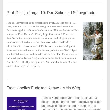
Prof. Dr. Ilija Jorga, 10. Dan Soke und Stilbegründer
Am 15. November 1980 präsentierte Prof. Dr. Ilija Jorga, 10.
Dan, eine neue Karate-Stilrichtung: die moderne Form der
Fortführung des traditionellen Karate mit Namen Fudokan. Er
zeigte die Kata Heian Oi Kumi, Taiji Shodan und Kaminari.
Seit dieser Zeit organisierte er internationale Lehrgänge und
Seminare.
Er beerbte offiziell den Yoshitaka Funakoshi
Shotokan-Stil. Zusammen mit Professor Hidetaka Nishiyama
wurde er international als einer seiner potentiellen Nachfolger
erklärt. Seine Organisation WFF World Fudokan Federation ist
die viertgrößte Karate-Organisation in der Welt des modernen
Karate. Prof. Dr. Ilija Jorga ist der Autor vieler Karate-Bücher
und lebt in Belgrad. ...
mehr
Traditionelles Fudokan Karate - Mein Weg
Dieses Karatebuch von Prof. Dr. Ilja Jorga,
beschreibt die grundlegenden physikalischen
und psychologischen und Prinzipien des
Fudokan Karate, ein erweitertes Konzept des